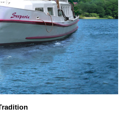
radition
!